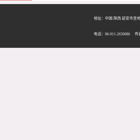
地址：中国.陕西.延安市圣地路580
电话：86-911-2650086 传真：